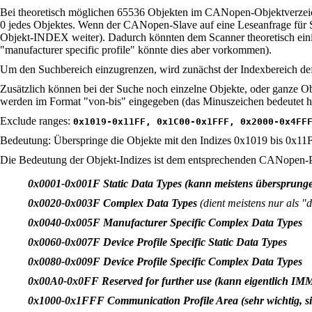
Bei theoretisch möglichen 65536 Objekten im CANopen-Objektverzeichn
0 jedes Objektes. Wenn der CANopen-Slave auf eine Leseanfrage für Su
Objekt-INDEX weiter). Dadurch könnten dem Scanner theoretisch einige
"manufacturer specific profile" könnte dies aber vorkommen).
Um den Suchbereich einzugrenzen, wird zunächst der Indexbereich defi
Zusätzlich können bei der Suche noch einzelne Objekte, oder ganze 
werden im Format "von-bis" eingegeben (das Minuszeichen bedeutet hier
Exclude ranges:
0x1019-0x11FF, 0x1C00-0x1FFF, 0x2000-0x4FF
Bedeutung: Überspringe die Objekte mit den Indizes 0x1019 bis 0x11F
Die Bedeutung der Objekt-Indizes ist dem entsprechenden CANopen-Pr
0x0001-0x001F Static Data Types (kann meistens übersprung
0x0020-0x003F Complex Data Types
(dient meistens nur als "
0x0040-0x005F Manufacturer Specific Complex Data Types
0x0060-0x007F Device Profile Specific Static Data Types
0x0080-0x009F Device Profile Specific Complex Data Types
0x00A0-0x0FF Reserved for further use (kann eigentlich I
0x1000-0x1FFF Communication Profile Area (sehr wichtig, s