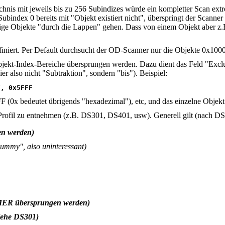
is mit jeweils bis zu 256 Subindizes würde ein kompletter Scan extr
bindex 0 bereits mit "Objekt existiert nicht", überspringt der Scanne
 Objekte "durch die Lappen" gehen. Dass von einem Objekt aber z.B. nu
niert. Per Default durchsucht der OD-Scanner nur die Objekte 0x1000 
Objekt-Index-Bereiche übersprungen werden. Dazu dient das Feld "Exc
 also nicht "Subtraktion", sondern "bis"). Beispiel:
F, 0x5FFF
F (0x bedeutet übrigends "hexadezimal"), etc, und das einzelne Objek
ofil zu entnehmen (z.B. DS301, DS401, usw). Generell gilt (nach DS
en werden)
dummy", also uninteressant)
MMER übersprungen werden)
iehe DS301)