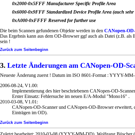
0x2000-0x5FFF Manufacturer Specific Profile Area
0x6000-0x9FFF Standardized Device Profile Area (auch sehr 
0xA000-0xFFFF Reserved for further use
Die beim Scannen gefundenen Objekte werden in den
CANopen-OD-
Das Ergebnis kann aus dem OD-Browser ggf auch als Datei (z.B. als E
sein !
Zurück zum Seitenbeginn
Letzte Änderungen am CANopen-OD-Sc
Neueste Änderung zuerst ! Datum im ISO 8601-Format : YYYY-MM
2006-08-24, V1.00:
Implementierung des hier beschriebenen CANopen-OD-Scanner
Erster Einsatz: Fehlersuche im neuen E/A-Modul "Mono16" .
2010-03-08, V1.01:
CANopen-OD-Scanner und CANopen-OD-Browser erweitert, da mi
Einträgen im OD).
Zurück zum Seitenbeginn
Zuletzt bearbeitet: 2010-03-08 (YYYY-MM-DD), Wolfgang Büscher