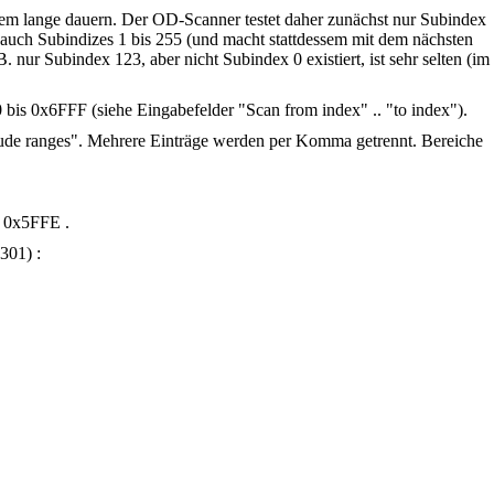
em lange dauern. Der OD-Scanner testet daher zunächst nur Subindex
r auch Subindizes 1 bis 255 (und macht stattdessem mit dem nächsten
r Subindex 123, aber nicht Subindex 0 existiert, ist sehr selten (im
bis 0x6FFF (siehe Eingabefelder "Scan from index" .. "to index").
lude ranges". Mehrere Einträge werden per Komma getrennt. Bereiche
t 0x5FFE .
301) :